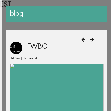
EST
blog
FWBG
08
enero
Delajoia |
0 comentarios