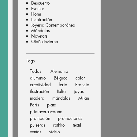
Descuento
Eventos
Homi
inspiración
Joyeria Contemporánea
Mándalas
Novetats
Otoño-Invierno
Tags
Todos
Alemania
aluminio
Bélgica
color
creatividad
feria
Francia
ilustración
Italia
joyas
madera
mándalas
Milán
París
plata
primavera-verano
promoción
promociones
pulseras
rothko
téxtil
ventas
vidrio