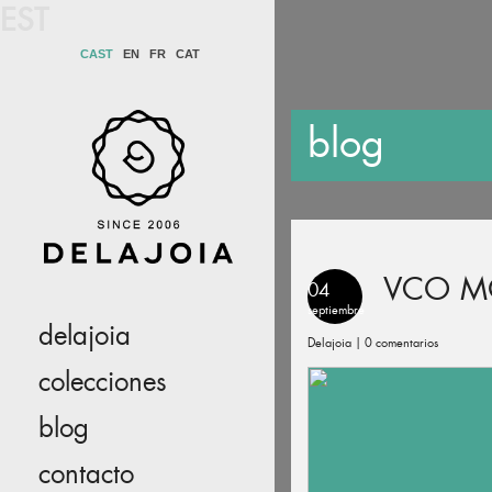
EST
CAST
EN
FR
CAT
blog
VCO 
04
septiembre
delajoia
Delajoia |
0 comentarios
colecciones
blog
contacto