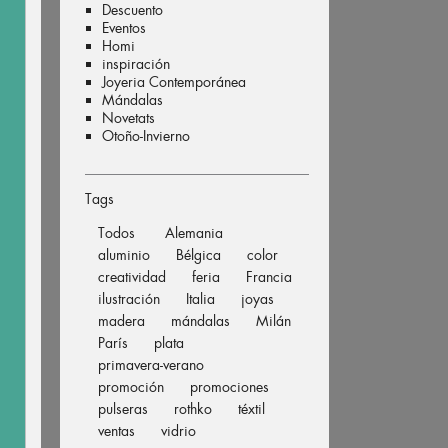
Descuento
Eventos
Homi
inspiración
Joyeria Contemporánea
Mándalas
Novetats
Otoño-Invierno
Tags
Todos
Alemania
aluminio
Bélgica
color
creatividad
feria
Francia
ilustración
Italia
joyas
madera
mándalas
Milán
París
plata
primavera-verano
promoción
promociones
pulseras
rothko
téxtil
ventas
vidrio