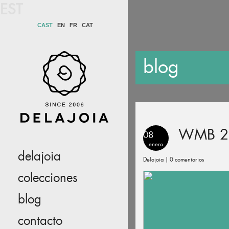
EST
CAST
EN
FR
CAT
blog
WMB 2
08
enero
delajoia
Delajoia |
0 comentarios
colecciones
blog
contacto