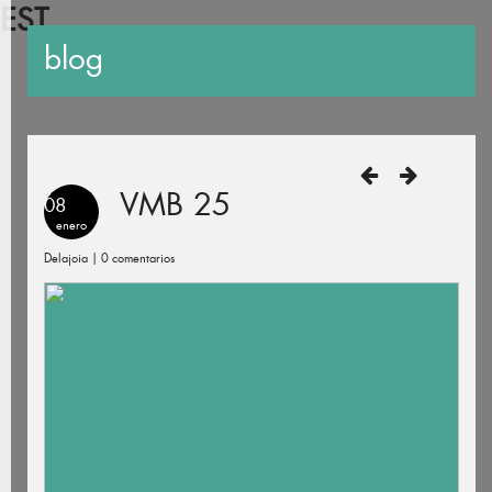
EST
blog
VMB 25
08
enero
Delajoia |
0 comentarios