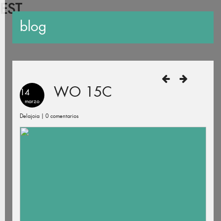
EST
blog
WO 15C
14
marzo
Delajoia |
0 comentarios