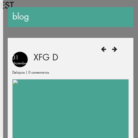
EST
blog
XFG D
31
diciembre
Delajoia |
0 comentarios