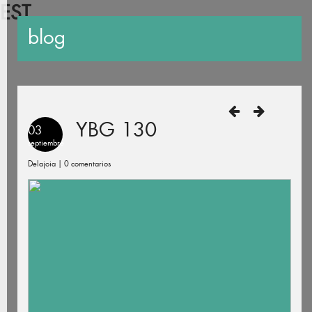
EST
blog
YBG 130
03
septiembre
Delajoia |
0 comentarios