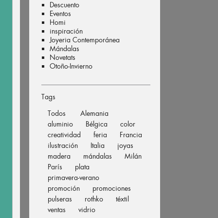
Descuento
Eventos
Homi
inspiración
Joyeria Contemporánea
Mándalas
Novetats
Otoño-Invierno
Tags
Todos
Alemania
aluminio
Bélgica
color
creatividad
feria
Francia
ilustración
Italia
joyas
madera
mándalas
Milán
París
plata
primavera-verano
promoción
promociones
pulseras
rothko
téxtil
ventas
vidrio