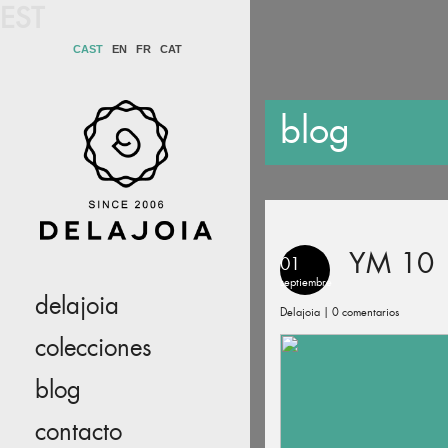
EST
CAST
EN
FR
CAT
blog
YM 10
01
septiembre
delajoia
Delajoia |
0 comentarios
colecciones
blog
contacto