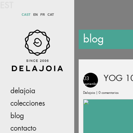
EST
CAST
EN
FR
CAT
blog
YOG 1
03
septiembre
delajoia
Delajoia |
0 comentarios
colecciones
blog
contacto