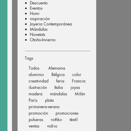
Descuento
Eventos
Homi
inspiración
Joyeria Contemporánea
Mándalas
Novetats
Otoño-Invierno
Tags
Todos
Alemania
aluminio
Bélgica
color
creatividad
feria
Francia
ilustración
Italia
joyas
madera
mándalas
Milán
París
plata
primavera-verano
promoción
promociones
pulseras
rothko
téxtil
ventas
vidrio