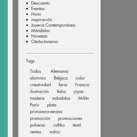
Descuento
Eventos
Homi
inspiración
Joyeria Contemporánea
Mándalas
Novetats
Otoño-Invierno
Tags
Todos
Alemania
aluminio
Bélgica
color
creatividad
feria
Francia
ilustración
Italia
joyas
madera
mándalas
Milán
París
plata
primavera-verano
promoción
promociones
pulseras
rothko
téxtil
ventas
vidrio