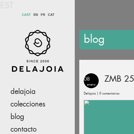
EST
CAST
EN
FR
CAT
blog
ZMB 2
08
enero
delajoia
Delajoia |
0 comentarios
colecciones
blog
contacto