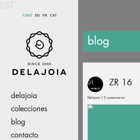
EST
CAST
EN
FR
CAT
blog
ZR 16
01
enero
delajoia
Delajoia |
0 comentarios
colecciones
blog
contacto