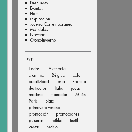
Descuento
Eventos
Homi
inspiración
Joyeria Contemporánea
Mándalas
Novetats
Otoño-Invierno
Tags
Todos
Alemania
aluminio
Bélgica
color
creatividad
feria
Francia
ilustración
Italia
joyas
madera
mándalas
Milán
París
plata
primavera-verano
promoción
promociones
pulseras
rothko
téxtil
ventas
vidrio