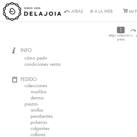
ATRÁS
IR A LA WEB
MI 
elegir colección o
pieza
INFO
cómo pedir
condiciones venta
PEDIDO
colecciones
madiba
derma
piezas
anillos
pendientes
pulseras
colgantes
collares