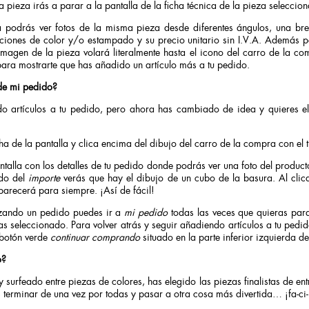
a pieza irás a parar a la pantalla de la ficha técnica de la pieza seleccio
ica podrás ver fotos de la misma pieza desde diferentes ángulos, una br
pciones de color y/o estampado y su precio unitario sin I.V.A. Además p
imagen de la pieza volará literalmente hasta el icono del carro de la c
para mostrarte que has añadido un artículo más a tu pedido.
de mi pedido?
o artículos a tu pedido, pero ahora has cambiado de idea y quieres e
ha de la pantalla y clica encima del dibujo del carro de la compra con el t
talla con los detalles de tu pedido donde podrás ver una foto del producto,
ado del
importe
verás que hay el dibujo de un cubo de la basura. Al clic
parecerá para siempre. ¡Así de fácil!
izando un pedido puedes ir a
mi pedido
todas las veces que quieras pa
has seleccionado. Para volver atrás y seguir añadiendo artículos a tu pedi
 botón verde
continuar comprando
situado en la parte inferior izquierda de
o?
surfeado entre piezas de colores, has elegido las piezas finalistas de ent
terminar de una vez por todas y pasar a otra cosa más divertida… ¡fa-ci-l