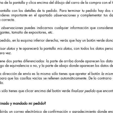
ha de la pantalla y clica encima del dibujo del carro de la compra con el t
antalla con los detalles de tu pedido.
Para terminar tu pedido hay dos 
sideres importante en el apartado
observaciones
y complementar tus da
a correcta.
a
observaciones
puedes indicarnos cualquier información que consideres 
gantes, tamaño de expositores, etc.
u pedido, en la esquina inferior derecha, verás que hay un botón verde do
isar datos
y te aparecerá la pantalla
mis datos
, con todos los datos pers
era vez
.
iene dos partes diferenciadas: la parte de arriba donde aparecen los dato
o de equivalencia o no, y la parte de abajo donde aparecen los datos de
la dirección de envío es la misma sólo tienes que apretar el botón
la mism
, para que las casillas vacías se rellenen automáticamente. De lo contrari
do.
 sólo tienes que clicar encima del botón verde
finalizar pedido
que encontr
minado y mandado mi pedido?
irás un correo electrónico de confirmación y agradecimiento donde en