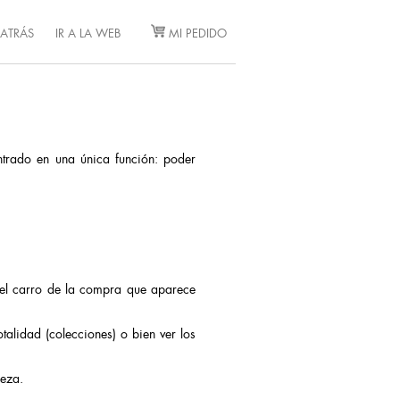
ATRÁS
IR A LA WEB
MI PEDIDO
ntrado en una única función: poder
del carro de la compra que aparece
talidad (colecciones) o bien ver los
ieza.