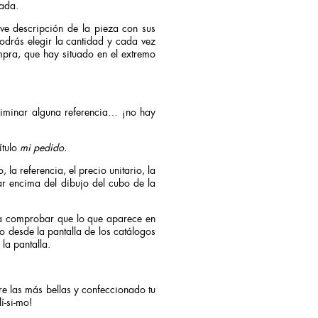
nada.
eve descripción de la pieza con sus
odrás elegir la cantidad y cada vez
ompra, que hay situado en el extremo
liminar alguna referencia… ¡no hay
ítulo
mi pedido.
 la referencia, el precio unitario, la
ar encima del dibujo del cubo de la
ra comprobar que lo que aparece en
do desde la pantalla de los catálogos
 la pantalla.
re las más bellas y confeccionado tu
í-si-mo!