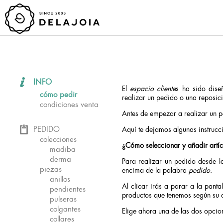
INFO
El
espacio cliente
s ha sido dise
cómo pedir
realizar un pedido o una reposic
condiciones venta
Antes de empezar a realizar un 
PEDIDO
Aquí te dejamos algunas instrucc
colecciones
¿Cómo seleccionar y añadir artí
madiba
derma
Para realizar un pedido desde l
piezas
encima de la palabra
pedido
.
anillos
Al clicar irás a parar a la panta
pendientes
productos que tenemos según su c
pulseras
colgantes
Elige ahora una de las dos opcio
collares