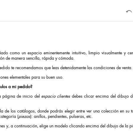
ñado como un espacio eminentemente intuitivo, limpio visualmente y ce
ión de manera sencilla, rápida y cómoda.
pedido te recomendamos que leas detenidamente las condiciones de venta.
iones elementales para su buen uso.
culos a mi pedido?
a página de inicio del
espacio clientes
debes clicar encima del dibujo 
lla de los catálogos, donde podrás elegir entre ver una colección en su to
ategoría (
piezas
): anillos, pendientes, pulseras, etc.
nes y, a continuación, elige un modelo clicando encima del dibujo de la p