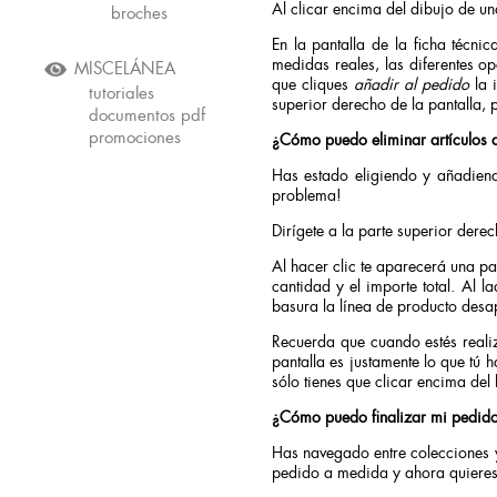
Al clicar encima del dibujo de un
broches
En la pantalla de la ficha técn
medidas reales, las diferentes o
MISCELÁNEA
que cliques
añadir al pedido
la 
tutoriales
superior derecho de la pantalla, 
documentos pdf
promociones
¿Cómo puedo eliminar artículos 
Has estado eligiendo y añadiend
problema!
Dirígete a la parte superior derec
Al hacer clic te aparecerá una pan
cantidad y el importe total. Al l
basura la línea de producto desa
Recuerda que cuando estés real
pantalla es justamente lo que tú 
sólo tienes que clicar encima del
¿Cómo puedo finalizar mi pedid
Has navegado entre colecciones y 
pedido a medida y ahora quieres 